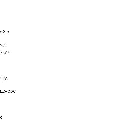
ой о
ми.
льную
е
ину,
енджере
го