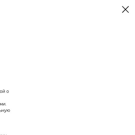
ой о
ми.
льную
е