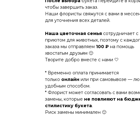
После выбора
букета перейдите в корз
чтобы завершить заказ.
Наши флористы свяжутся с вами в месс
для уточнения всех деталей.
Наша цветочная семья
сотрудничает с
приютом для животных, поэтому с каждо
заказа мы отправляем
100 ₽
на помощь
хвостатым друзьям 🙂
Творите добро вместе с нами 🤍
* Временно оплата принимается
только
онлайн
или при самовывозе — л
удобным способом.
* Флорист может согласовать с вами воз
замены, которые
не повлияют на бюдж
стилистику букета
.
Риск замены минимален 🙂