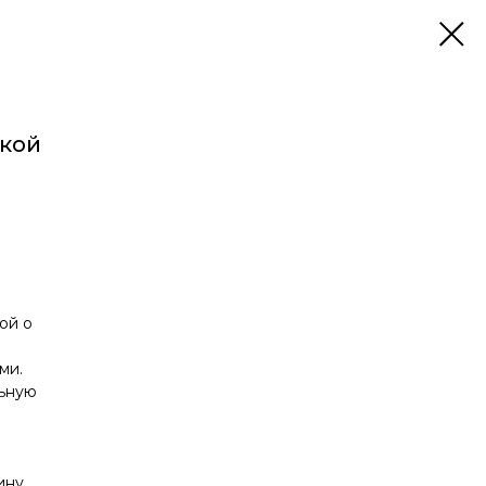
чкой
ой о
ми.
льную
е
ину,