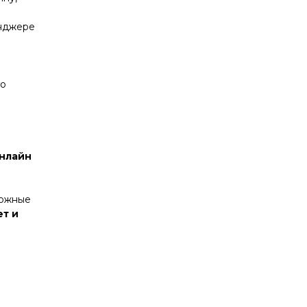
енджере
го
нлайн
можные
ет и